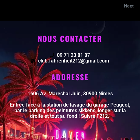
Next
NOUS CONTACTER
09 71 23 81 87
club.fahrenheit212@gmail.com
ADDRESSE
1606 Av. Marechal Juin, 30900 Nîmes
Entrée face à la station de lavage du garage Peugeot,
par le parking des peintures sikkens, longer sur la
droite et tout au fond ! Suivre F212."