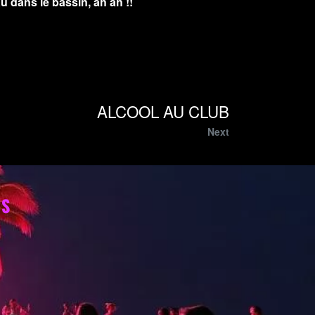
 dans le bassin, ah ah !!
ALCOOL AU CLUB
Next
ES