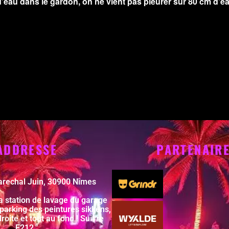
au dans le gardon, on ne vient pas pleurer sur 80 cm d’eau
ADDRESSE
PARTENAIR
arechal Juin, 30900 Nîmes
la station de lavage du garage
 parking des peintures sikkens,
droite et tout au fond ! Suivre
F212."