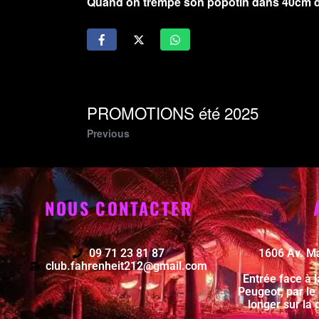
Quand on trempe son popotin dans 40cm d’e
PROMOTIONS été 2025
Previous
NOUS CONTACTER
09 71 23 81 87
1606 Av. M
club.fahrenheit212@gmail.com
Entrée face à 
Peugeot, par le
longer sur la 